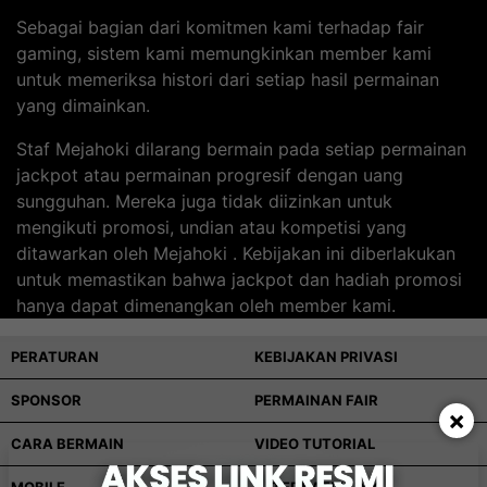
Sebagai bagian dari komitmen kami terhadap fair
gaming, sistem kami memungkinkan member kami
untuk memeriksa histori dari setiap hasil permainan
yang dimainkan.
Staf Mejahoki dilarang bermain pada setiap permainan
jackpot atau permainan progresif dengan uang
sungguhan. Mereka juga tidak diizinkan untuk
mengikuti promosi, undian atau kompetisi yang
ditawarkan oleh Mejahoki . Kebijakan ini diberlakukan
untuk memastikan bahwa jackpot dan hadiah promosi
hanya dapat dimenangkan oleh member kami.
PERATURAN
KEBIJAKAN PRIVASI
SPONSOR
PERMAINAN FAIR
×
CARA BERMAIN
VIDEO TUTORIAL