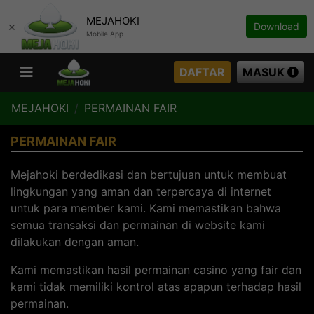
MEJAHOKI
×
Download
Mobile App
DAFTAR
MASUK
MEJAHOKI
PERMAINAN FAIR
PERMAINAN FAIR
Mejahoki berdedikasi dan bertujuan untuk membuat
lingkungan yang aman dan terpercaya di internet
untuk para member kami. Kami memastikan bahwa
semua transaksi dan permainan di website kami
dilakukan dengan aman.
Kami memastikan hasil permainan casino yang fair dan
kami tidak memiliki kontrol atas apapun terhadap hasil
permainan.