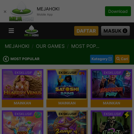
MEJAHOKI
×
Download
Mobile App
DAFTAR
MASUK
MEJAHOKI
OUR GAMES
MOST POP...
MOST POPULAR
Kategory
Cari
EKSKLUSIF
EKSKLUSIF
EKSKLUSIF
MAINKAN
MAINKAN
MAINKAN
EKSKLUSIF
EKSKLUSIF
EKSKLUSIF