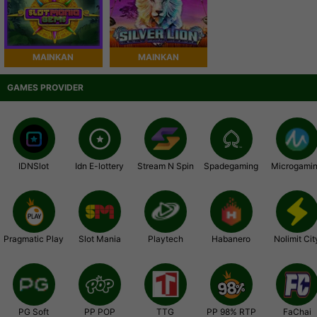
MAINKAN
MAINKAN
GAMES PROVIDER
IDNSlot
Idn E-lottery
Stream N Spin
Spadegaming
Microgami
Pragmatic Play
Slot Mania
Playtech
Habanero
Nolimit Cit
PG Soft
PP POP
TTG
PP 98% RTP
FaChai